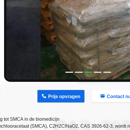
n
Prijs opvragen
Contact n
ng tot SMCA in de biomedicijn
mchlooracetaat (SMCA)
, C2H2ClNaO2, CAS 3926-62-3, wordt ni