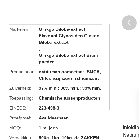
Markeren
Ginkgo Biloba-extract
,
Flavonol Glycosiden Ginkgo
butto
Biloba-extract
,
Ginkgo Biloba-extract Bruin
poeder
Productnaam
natriumchlooracetaat; SMCA;
Chloorazijnzuur natriumzout
Zuiverheid
97% min.; 98% min.; 99% min.
Toepassing
Chemische tussenproducten
EINECS
223-498-3
Proefproef
Avalideerbaar
Inleidi
MOQ
1 miljoen
Natriu
Verpakking
500g, 1kg, 10kg, de ZAKKEN