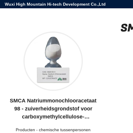
Wuxi High Mountain Hi-tech Development Co.,Ltd
SM
SMCA Natriummonochlooracetaat
98 - zuiverheidsgrondstof voor
carboxymethylcellulose-
polymeradditieven
Producten
-
chemische tussenpersonen