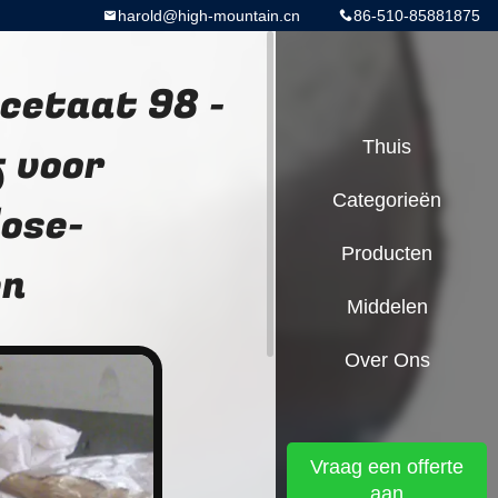
harold@high-mountain.cn
86-510-85881875
etaat 98 -
 voor
Thuis
Categorieën
ose-
Producten
en
Middelen
Over Ons
Vraag een offerte
aan