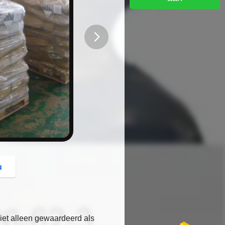
button
u
et alleen gewaardeerd als