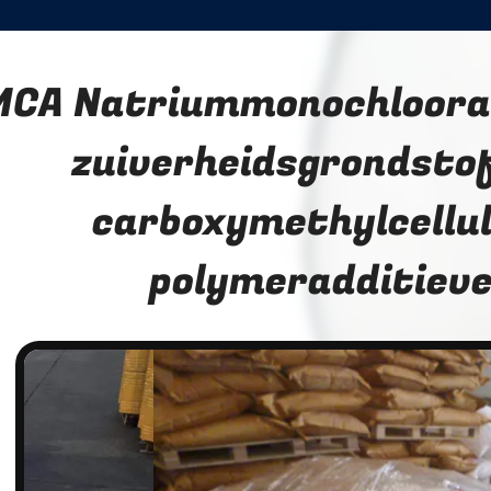
CA Natriummonochloorac
zuiverheidsgrondstof
carboxymethylcellul
polymeradditiev