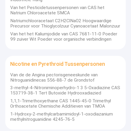
Van het Pesticidetussenpersonen van CAS het
Natrium Chloroacetate SMCA
Natriumchlooracetaat C2H2ClNaO2 Hoogwaardige
Precursor voor Thioglycolzuur Cyanoacetaat Malonzuur
Van het het Kaliumjodide van CAS 7681-11-0 Poeder
99 zuiver Wit Poeder voor organische verbindingen
Nicotine en Pyrethroid Tussenpersonen
Van de de Angina pectorisgeneeskunde van
Nitroguanidinecas 556-88-7 de Grondstof
3-methyl-4-Nitroniminoperhydro-1 3 5-Oxadiazine CAS
153719-38-1 Tert Butoxide Hydrooxadiazied
1,1,1-Trimethoxyethane CAS 1445-45-0 Trimethyl
Orthoacetate Chemische Additieven van TMOA
1-Hydroxy-2-methylcarbamimidoyl-1-oxodiazanium
methylnitroguanidine 4245-76-5