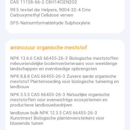
CAS 11138-66-2 C8H14Cl2N2O2
99.5 textiel die Helpers, 9004-32-4 Cmc
Carboxymethyl Cellulose verven
SFS-Natriumformaldehyde Sulphoxylate
aminozuur organische meststof
NPK 13.6.6 CAS 66455-26-3 Biologische meststoffen
milieuvriendelijke bodemverbeteraars voor weelderige
landschappen en overvloedige opbrengsten
NPK 8.8.8 CAS 66455-26-3 Zuivere aarde organische
meststof Plantenvoeding voor biologische tuiniering en
landbouw
NPK 5.5.5 CAS 66455-26-3 Natuurlijke organische
Huis
meststoffen voor evenwichtige ecosystemen en
De hoge Berg Chem is een professionele industriële
productieve landbouwbedrijven
bedrijfsectie belast met speciale chemische productie,
Producten
landbouw bulk NPK 12.3.3 CAS 66455-26-3
technologieonderzoek & ontwikkeling, en de invoer & de uitvoer.
Kunstmest Biologische plantenversterkers voor
Het bedrijf concentreert zich op de productie, de handel, en het
Videos
bloeiende tuinen
onderzoek & de ontwikkeling van diverse chemische producten.