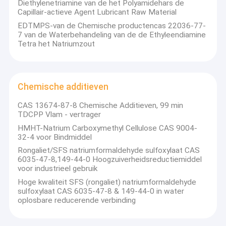
bedrijf een interessante gemeenschap jarenlang met zijn 
Diethylenetriamine van de het Polyamidehars de
Organische Peroxydeinitiatiefnemers
klanten in binnen- en buitenland gevormd. Oprecht om een 
Capillair-actieve Agent Lubricant Raw Material
prettig wederzijds vertrouwen op te bouwen, is het behulpzame, 
EDTMPS-van de Chemische productencas 22036-77-
win-win, en op de toegevoegde waarde duurzame 
Textiel die Helpers verven
7 van de Waterbehandeling van de de Ethyleendiamine
vennootschap wat wij om samen met u bereiken te groeien!
Tetra het Natriumzout
aminozuur organische meststof
PBAT-Hars
Chemische additieven
Metaal Chelating Agenten
CAS 13674-87-8 Chemische Additieven, 99 min
TDCPP Vlam - vertrager
Chemische additieven
HMHT-Natrium Carboxymethyl Cellulose CAS 9004-
32-4 voor Bindmiddel
additieven voor levensmiddelen
Rongaliet/SFS natriumformaldehyde sulfoxylaat CAS
6035-47-8,149-44-0 Hoogzuiverheidsreductiemiddel
voor industrieel gebruik
Hoge kwaliteit SFS (rongaliet) natriumformaldehyde
sulfoxylaat CAS 6035-47-8 & 149-44-0 in water
oplosbare reducerende verbinding