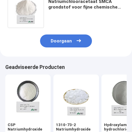
Natriumchlooracetaat SMCA
grondstof voor fijne chemische
synthese, met inbegrip van
malonzuur, thioglycolzuur
Doorgaan
Geadviseerde Producten
CSP
1310-73-2
Hydroxylamin
Natriumhydroxide
Natriumhydroxide
hydrochloride