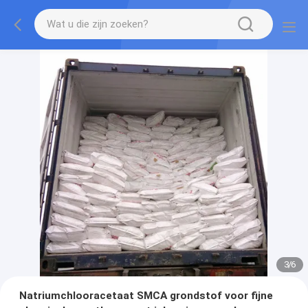
3
/
6
Natriumchlooracetaat SMCA grondstof voor fijne