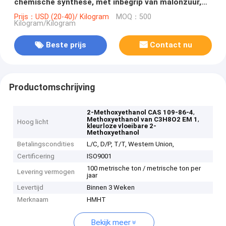
chemische synthese, met inbegrip van malonzuur,
thioglycolzuur
Prijs：USD (20-40)/ Kilogram
MOQ：500
Kilogram/Kilogram
Beste prijs
Contact nu
Productomschrijving
,
2-Methoxyethanol CAS 109-86-4
,
Methoxyethanol van C3H8O2 EM 1
Hoog licht
kleurloze vloeibare 2-
Methoxyethanol
Betalingscondities
L/C, D/P, T/T, Western Union,
Certificering
ISO9001
100 metrische ton / metrische ton per
Levering vermogen
jaar
Levertijd
Binnen 3 Weken
Merknaam
HMHT
Bekijk meer