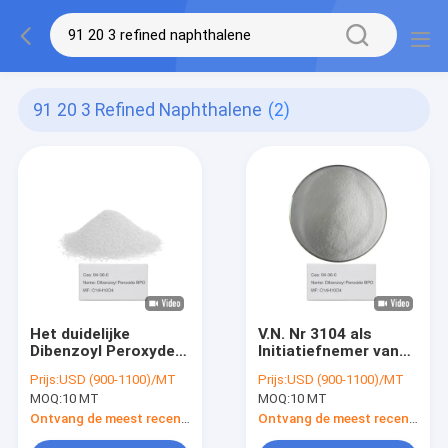
91 20 3 Refined Naphthalene
(2)
Het duidelijke
V.N. Nr 3104 als
Dibenzoyl Peroxyde
Initiatiefnemer van
75% BPO van het
de Genezende Agent
Prijs:
USD (900-1100)/MT
Prijs:
USD (900-1100)/MT
Spijker Acrylpoeder
For Monomeric Vinyl
MOQ:
10 MT
MOQ:
10 MT
BPO worden de
gebruikt die van Upr
Ontvang de meest recente Prijs
Ontvang de meest recente Prijs