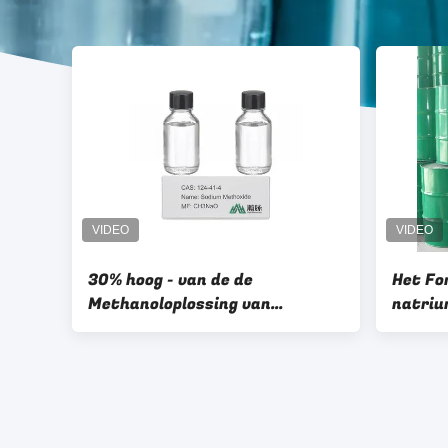
30% hoog - van de de
Het Fo
Methanoloplossing van
natriu
Methoxide van het
4 CH3
kwaliteitsnatrium de
Tussenpersonen van het de
Uitvoerpesticide