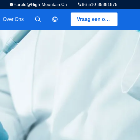
Harold@high-Mountain.cn
86-510-85881875
Over Ons
Vraag een offerte aan
描述
描述