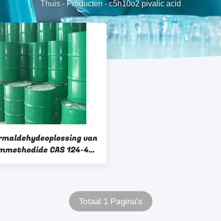
Thuis
-
Producten
-
c5h10o2 pivalic acid
rmaldehydeoplossing van
mmethodide CAS 124-41-
NaO 30% Methodysodium
Totaal 1 Pagina's