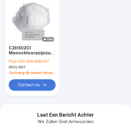
C2H3O2Cl
Monochloorazijnzuur
CAS 79-11-8 Voor
Prijs:
USD (600-800)/MT
chemische
MOQ:
5MT
tussenproducten die
worden gebruikt voor
Ontvang de meest recente Prijs
de vervaardiging van
CMC en glycine
Contact nu
Laat Een Bericht Achter
We Zullen Snel Antwoorden