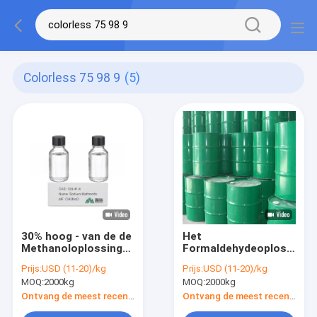
Colorless 75 98 9
(5)
30% hoog - van de de
Het
Methanoloplossing
Formaldehydeoplossing
van Methoxide van
van
Prijs:
USD (11-20)/kg
Prijs:
USD (11-20)/kg
het kwaliteitsnatrium
natriummethodide
MOQ:
2000kg
MOQ:
2000kg
de Tussenpersonen
CAS 124-41-4
van het de
CH3NaO 30%
Ontvang de meest recente Prijs
Ontvang de meest recente Prijs
Uitvoerpesticide
Methodysodium