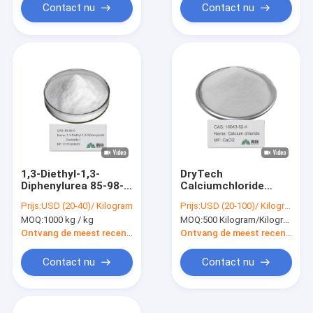
Contact nu
Contact nu
1,3-Diethyl-1,3-
DryTech
Diphenylurea 85-98-3
Calciumchloride
C17H20N2O
droogmiddelzakken
Prijs:
USD (20-40)/ Kilogram
Prijs:
USD (20-100)/ Kilogram
Centraliet I
droogmiddelzakken
MOQ:
1000 kg / kg
MOQ:
500 Kilogram/Kilogram
Chemische
voor
toevoegingen
vochtbeheersing in
Ontvang de meest recente Prijs
Ontvang de meest recente Prijs
scheepvaartcontainers
en opslagruimtes.
Contact nu
Contact nu