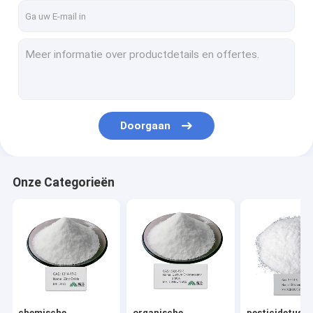
Doorgaan
Onze Categorieën
chemische
organische
pesticidetuss