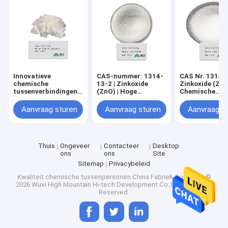
Innovatieve
CAS-nummer: 1314-
CAS Nr. 1314-1
chemische
13-2 | Zinkoxide
Zinkoxide (ZnO
tussenverbindingen
(ZnO) | Hoge
Chemische
ter bevordering van
zuiverheid 99,7% |
tussenstof vo
geavanceerd
Geschikt voor
industrieel geb
Aanvraag sturen
Aanvraag sturen
Aanvraag s
onderzoek en
elektronische
ontwikkeling in de
componenten
chemische industrie
Thuis
Ongeveer
Contacteer
Desktop
ons
ons
Site
Sitemap
Privacybeleid
Kwaliteit
chemische tussenpersonen
China Fabriek.Copyright ©
2026 Wuxi High Mountain Hi-tech Development Co.,Ltd. All Rights
Reserved.