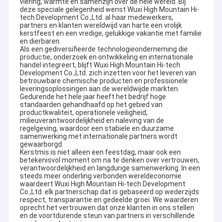
viering, warmte en samenzijn over de hele wereld. Bij
deze speciale gelegenheid wenst Wuxi High Mountain Hi-
tech Development Co.,Ltd. al haar medewerkers,
partners en klanten wereldwijd van harte een vrolijk
kerstfeest en een vredige, gelukkige vakantie met familie
en dierbaren.
Als een gediversifieerde technologieonderneming die
productie, onderzoek en ontwikkeling en internationale
handel integreert, blijft Wuxi High Mountain Hi-tech
Development Co.,Ltd. zich inzetten voor het leveren van
betrouwbare chemische producten en professionele
leveringsoplossingen aan de wereldwijde markten.
Gedurende het hele jaar heeft het bedrijf hoge
standaarden gehandhaafd op het gebied van
productkwaliteit, operationele veiligheid,
milieuverantwoordelijkheid en naleving van de
regelgeving, waardoor een stabiele en duurzame
samenwerking met internationale partners wordt
gewaarborgd.
Kerstmis is niet alleen een feestdag, maar ook een
betekenisvol moment om na te denken over vertrouwen,
verantwoordelijkheid en langdurige samenwerking. In een
steeds meer onderling verbonden wereldeconomie
waardeert Wuxi High Mountain Hi-tech Development
Co.,Ltd. elk partnerschap dat is gebaseerd op wederzijds
respect, transparantie en gedeelde groei. We waarderen
oprecht het vertrouwen dat onze klanten in ons stellen
en de voortdurende steun van partners in verschillende