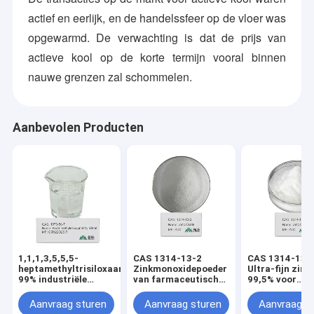
actief en eerlijk, en de handelssfeer op de vloer was
opgewarmd. De verwachting is dat de prijs van
actieve kool op de korte termijn vooral binnen
nauwe grenzen zal schommelen.
Aanbevolen Producten
1,1,1,3,5,5,5-
CAS 1314-13-2
CAS 1314-13-
heptamethyltrisiloxaan
Zinkmonoxidepoeder
Ultra-fijn zink
99% industriële
van farmaceutische
99,5% voor
kwaliteit met hoge
kwaliteit 99,5%
transparante 
zuiverheid | CAS-
zuiverheid
bescherming
Aanvraag sturen
Aanvraag sturen
Aanvraag s
1873-88-7