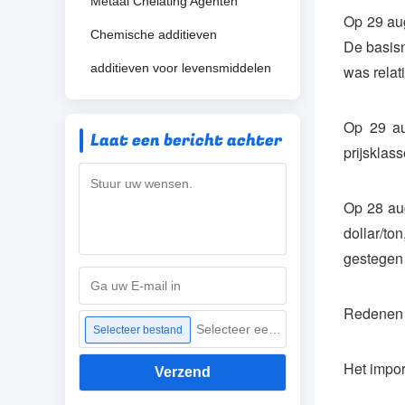
Metaal Chelating Agenten
Op 29 aug
Chemische additieven
De basisn
additieven voor levensmiddelen
was relat
Op 29 au
Laat een bericht achter
prijsklas
Op 28 aug
dollar/t
gestegen
Redenen v
Selecteer een bestand
Selecteer bestand
Het impor
Verzend