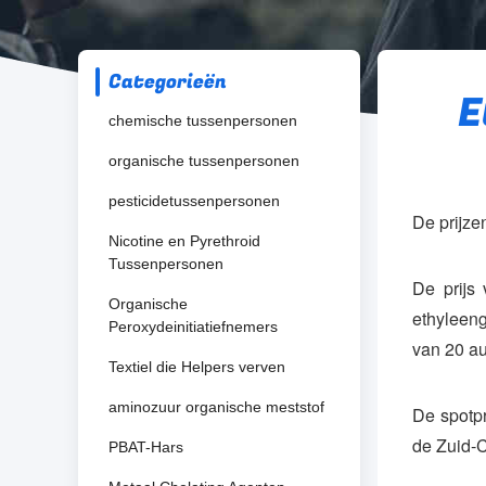
Categorieën
E
chemische tussenpersonen
organische tussenpersonen
pesticidetussenpersonen
De prijze
Nicotine en Pyrethroid
Tussenpersonen
De prijs
Organische
ethyleeng
Peroxydeinitiatiefnemers
van 20 au
Textiel die Helpers verven
aminozuur organische meststof
De spotpr
de Zuid-
PBAT-Hars