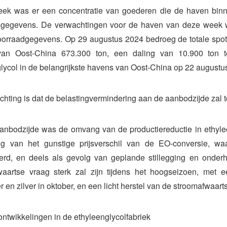
eek was er een concentratie van goederen die de haven bin
isgegevens. De verwachtingen voor de haven van deze week wa
orraadgegevens. Op 29 augustus 2024 bedroeg de totale spotin
an Oost-China 673.300 ton, een daling van 10.900 ton te
lycol in de belangrijkste havens van Oost-China op 22 augustu
hting is dat de belastingvermindering aan de aanbodzijde zal
nbodzijde was de omvang van de productiereductie in ethylee
lg van het gunstige prijsverschil van de EO-conversie, waa
eerd, en deels als gevolg van geplande stillegging en onder
waartse vraag sterk zal zijn tijdens het hoogseizoen, met 
 en zilver in oktober, en een licht herstel van de stroomafwaarts
ntwikkelingen in de ethyleenglycolfabriek