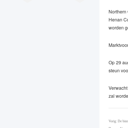
Northern 
Henan Coa
worden g
Marktvoor
Op 29 aug
steun voo
Verwacht 
zal worde
Vorig: De binn