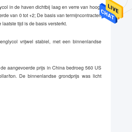
col in de haven dichtbij laag en verre van hoog.
rde van 0 tot +2; De basis van termijncontracten
aatste tijd is de basis versterkt.
englycol vrijwel stabiel, met een binnenlandse
: de aangevoerde prijs in China bedroeg 560 US
lar/ton. De binnenlandse grondprijs was licht