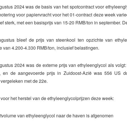
ustus 2024 was de basis van het spotcontract voor ethyleengly
otering voor papiervracht voor het 01-contract deze week variee
ief sterk, met een basisprijs van 15-20 RMB/ton in september. De l
gustus bleef de prijs van steenkool ten opzichte van ethyle
se van 4.200-4.330 RMB/ton, inclusief belastingen.
ustus 2024 was de externe prijs van ethyleenglycol als volgt
on, en de aangevoerde prijs in Zuidoost-Azië was 556 US dol
 vergeleken met de 22e.
oor het herstel van de ethyleenglycolprijzen deze week:
tvolume van ethyleenglycol naar de haven is afgenomen