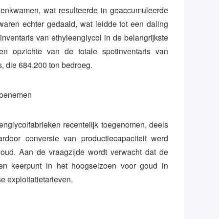
nenkwamen, wat resulteerde in geaccumuleerde
ren echter gedaald, wat leidde tot een daling
ventaris van ethyleenglycol in de belangrijkste
n opzichte van de totale spotinventaris van
s, die 684.200 ton bedroeg.
 toenemen
nglycolfabrieken recentelijk toegenomen, deels
rdoor conversie van productiecapaciteit werd
houd. Aan de vraagzijde wordt verwacht dat de
een keerpunt in het hoogseizoen voor goud in
e exploitatietarieven.