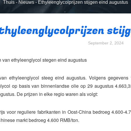
Thuis
-
Nieuws
-
Ethyleenglycolprijzen stijgen eind augustus
thyleenglycolprijzen stij
September 2, 2024
n van ethyleenglycol stegen eind augustus
 van ethyleenglycol steeg eind augustus. Volgens gegevens
lycol op basis van binnenlandse olie op 29 augustus 4.663,3
gustus. De prijzen in elke regio waren als volgt:
ijs voor reguliere fabrikanten in Oost-China bedroeg 4.600-4.
Chinese markt bedroeg 4.600 RMB/ton.