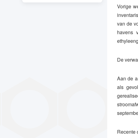
Vorige w
inventar
van de vo
havens v
ethyleeng
De verwac
Aan de aa
als gevo
gerealis
stroomaf
september
Recente o