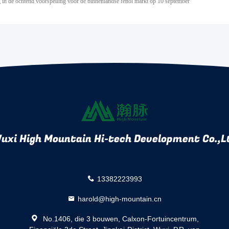
 in de ochtend voorspelling voor de binnenlandse fenol markt op 10 september
uxi High Mountain Hi-tech Development Co.,L
13382223993
harold@high-mountain.cn
No.1406, die 3 bouwen, Calxon-Fortuincentrum,