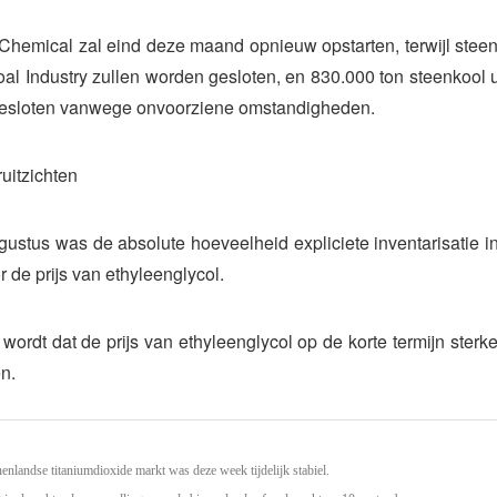
Chemical zal eind deze maand opnieuw opstarten, terwijl steen
l Industry zullen worden gesloten, en 830.000 ton steenkool u
esloten vanwege onvoorziene omstandigheden.
uitzichten
ustus was de absolute hoeveelheid expliciete inventarisatie in
r de prijs van ethyleenglycol.
wordt dat de prijs van ethyleenglycol op de korte termijn sterker
n.
enlandse titaniumdioxide markt was deze week tijdelijk stabiel.