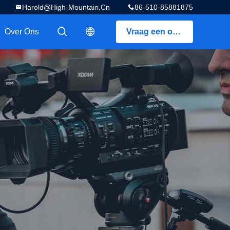
Harold@high-Mountain.cn
86-510-85881875
Over Ons
Vraag een offerte aan
描述
描述