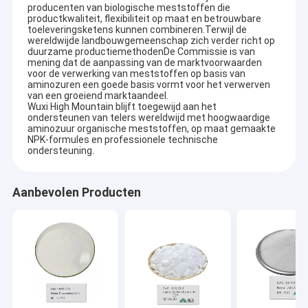
producenten van biologische meststoffen die
productkwaliteit, flexibiliteit op maat en betrouwbare
toeleveringsketens kunnen combineren.Terwijl de
wereldwijde landbouwgemeenschap zich verder richt op
duurzame productiemethodenDe Commissie is van
mening dat de aanpassing van de marktvoorwaarden
voor de verwerking van meststoffen op basis van
aminozuren een goede basis vormt voor het verwerven
van een groeiend marktaandeel.
Wuxi High Mountain blijft toegewijd aan het
ondersteunen van telers wereldwijd met hoogwaardige
aminozuur organische meststoffen, op maat gemaakte
NPK-formules en professionele technische
ondersteuning.
Aanbevolen Producten
Huis
De hoge Berg Chem is een professionele industriële
bedrijfsectie belast met speciale chemische productie,
Producten
technologieonderzoek & ontwikkeling, en de invoer & de uitvoer.
Het bedrijf concentreert zich op de productie, de handel, en het
Videos
onderzoek & de ontwikkeling van diverse chemische producten.