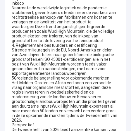
inkoop
Naarmate de wereldwijde logistiek na de pandemie
stabiliseert, geven kopers steeds meer de voorkeur aan
rechtstreekse aankoop van fabrikanten om kosten te
verlagen en de kwaliteit van het product te
waarborgen.Deze trend begunstigt geïntegreerde
producenten zoals Wuxi High Mountain, die de volledige
productieketen controleren, van de inkoop van
grondstoffen tot de levering van het eindproduct.
4. Reglementaire bestuurders en certificering
Strenge milieuregels in de EU, Noord-Amerika en delen
van Azië drijven telers naar gecertificeerde biologische
grondstoffen.en ISO 45001-certificeringen alle in het
bezit van Wuxi High Mountain worden steeds vaker
gespecificeerd in aanbestedingen, met name voor
exportagerelateerde landbouwbedrijven.
5Groeiende belangstelling voor opkomende markten
Het Midden-Oosten en Afrika vertonen een versnelde
vraag naar organische meststoffen, aangezien deze
regio's investeren in voedselzekerheid en de
modernisering van de landbouw.en Kenia voeren
grootschalige landbouwprojecten uit die prioriteit geven
aan duurzame inputsWuxi High Mountain exporteert al
naar meer dan 50 landen en verwacht een verdere groei
in deze opkomende markten tijdens de tweede helft van
2026.
Perspectief
De tweede helft van 2026 biedt aanzienlijke kansen voor