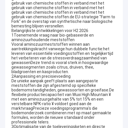
gebruik van chemische stoffen in verband met het
gebruik van chemische stoffen in verband met het
gebruik van chemische stoffen in verband met het
gebruik van chemische stoffen.de EU-strategie "Farm to
Fork" en de overstap van synthetische naar biologische
bemesting blijven versnellen.
Belangrijkste ontwikkelingen voor H2 2026
1Toenemende vraag naar bio-gebaseerde en
aminozuurhoudende meststoffen
Vooral aminozuurmeststoffen winnen aan
aantrekkingskracht vanwege hun dubbele functie:het
leveren van essentiële voedingsstoffen en tegelijkertijd
het verbeteren van de stressverdraagzaamheid van
gewassenDeze trend is vooral sterk in hoogwaardige
gewassegmenten zoals citrus, druiven, thee,
bladgroenten en kasproducten.
2Aanpassing en precisievoeding
De unieke aanpak geeft plaats aan aangepaste
meststoffen die zijn afgestemd op specifieke
bodemomstandigheden, gewassoorten en groeifase.De
flexibele productiecapaciteit van Wuxi High Mountain ¥
met een aminozuurgehalte van 5% tot 15% en een
verstelbare NPK-ratio ¥ voldoet goed aan de
marktvraagPrecieze voedingsprogramma's die
bodemonderzoek combineren met op maat gemaakte
formules, worden de nieuwe standaard onder
professionele telers.
3Optimalisatie van de toeleveringsketen en directe