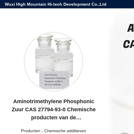
Wuxi High Mountain Hi-tech Development Co.,Ltd
A
C
Aminotrimethylene Phosphonic
Zuur CAS 27794-93-0 Chemische
producten van de
Waterbehandeling
Producten
-
Chemische additieven