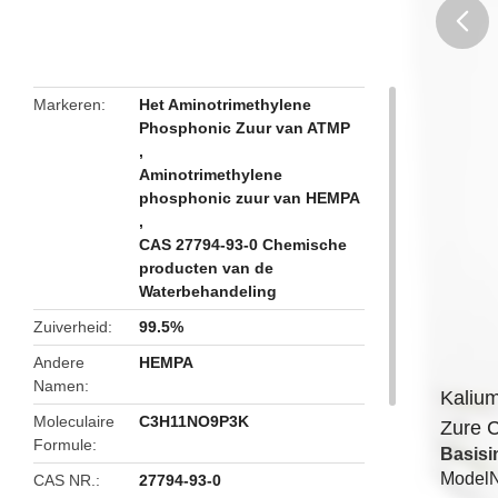
butto
Markeren
Het Aminotrimethylene
Phosphonic Zuur van ATMP
,
Aminotrimethylene
phosphonic zuur van HEMPA
,
CAS 27794-93-0 Chemische
producten van de
Waterbehandeling
Zuiverheid
99.5%
Andere
HEMPA
Namen
Kalium
Moleculaire
C3H11NO9P3K
Zure 
Formule
Basisi
Model
CAS NR.
27794-93-0