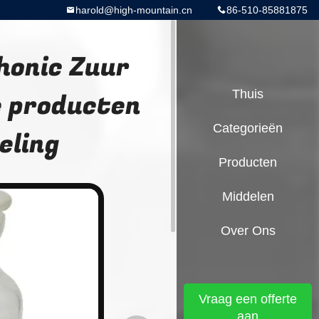
harold@high-mountain.cn
86-510-85881875
honic Zuur
 producten
Thuis
Categorieën
eling
Producten
Middelen
Over Ons
Vraag een offerte
aan