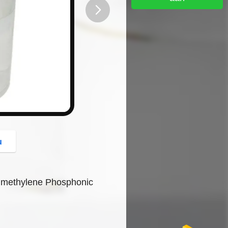
button
u
rimethylene Phosphonic