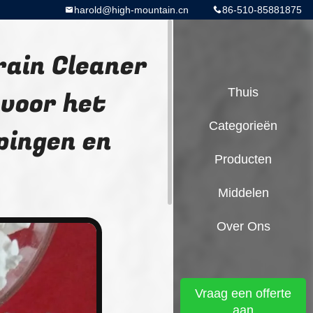
harold@high-mountain.cn
86-510-85881875
rain Cleaner
 voor het
Thuis
Categorieën
pingen en
Producten
Middelen
Over Ons
Vraag een offerte
aan