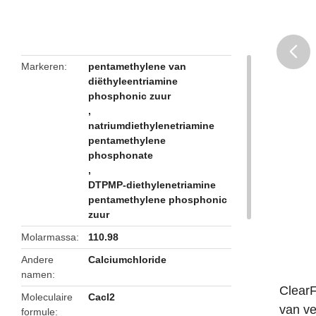
Markeren
pentamethylene van
diëthyleentriamine
butto
phosphonic zuur
,
natriumdiethylenetriamine
pentamethylene
phosphonate
,
DTPMP-diethylenetriamine
pentamethylene phosphonic
zuur
Molarmassa
110.98
Andere
Calciumchloride
namen
ClearF
Moleculaire
Cacl2
van ve
formule