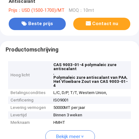
Antiscalant
Prijs：USD (1500-1700)/MT
MOQ：10mt
Beste prijs
Contact nu
Productomschrijving
CAS 9003-01-4 polymaleic zure
antiscalant
,
Hoog licht
,
Polymaleic zure antiscalant van PAA
Het Vloeibare Zout van CAS 9003-01-
4
Betalingscondities
L/C, D/P, T/T, Western Union,
Certificering
ISO9001
Levering vermogen
50000MT per jaar
Levertijd
Binnen 3 weken
Merknaam
HMHT
Bekijk meer