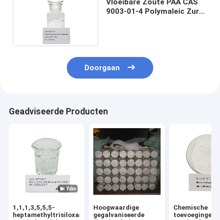
Vloeibare Zoute PAA CAS
9003-01-4 Polymaleic Zure
Antiscalant
Doorgaan
Geadviseerde Producten
1,1,1,3,5,5,5-
Hoogwaardige
Chemische
heptamethyltrisiloxaan
gegalvaniseerde
toevoegingen 