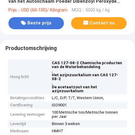
van het Autolichaam Poeder Dibenzoyl Peroxyde
BPO 94-36-0
Prijs：USD (60-100)/ Kilogram
MOQ：5000 kg / kg
Beste prijs
Contact nu
Productomschrijving
CAS 127-08-2 Chemische producten
van de Waterbehandeling
,
Het azijnzuurkalium van CAS 127-
Hoog licht
08-2
,
De acetaatzout van het
azijnzuurkalium
Betalingscondities
L/C, D/P, T/T, Western Union,
Certificering
ISO9001
100 Metrische ton/Metrische tonnen
Levering vermogen
per Jaar
Levertijd
Binnen 3 weken
Merknaam
HMHT