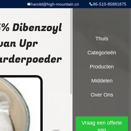
harold@high-mountain.cn
86-510-85881875
% Dibenzoyl
van Upr
Thuis
Categorieën
harderpoeder
Producten
Middelen
Over Ons
Vraag een offerte
aan