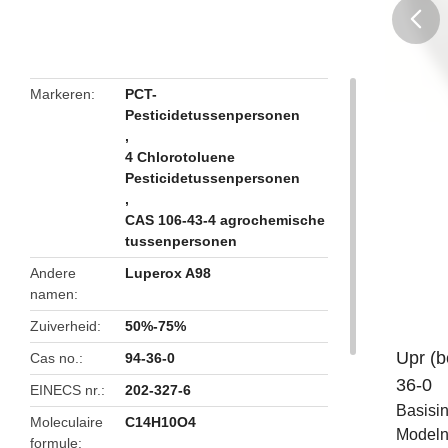
butto
Markeren
PCT-
Pesticidetussenpersonen
,
4 Chlorotoluene
Pesticidetussenpersonen
,
CAS 106-43-4 agrochemische
tussenpersonen
Andere
Luperox A98
namen
Zuiverheid
50%-75%
Upr (
Cas no.
94-36-0
36-0
EINECS nr.
202-327-6
Basisin
Moleculaire
C14H10O4
Model
formule