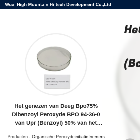
Wuxi High Mountain Hi-tech Development Co.,Ltd
He
(B
Het genezen van Deeg Bpo75%
Dibenzoyl Peroxyde BPO 94-36-0
van Upr (Benzoyl) 50% van het
Verharderpoeder
Producten
-
Organische Peroxydeinitiatiefnemers