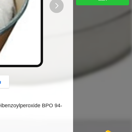
button
u
Dibenzoylperoxide BPO 94-