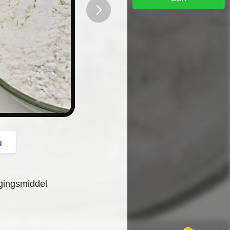
button
u
gingsmiddel