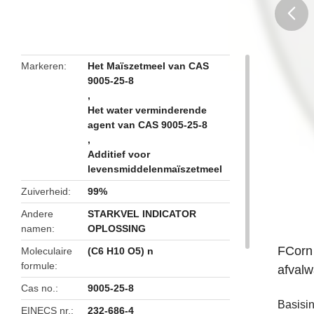
butto
Markeren
Het Maïszetmeel van CAS
9005-25-8
,
Het water verminderende
agent van CAS 9005-25-8
,
Additief voor
levensmiddelenmaïszetmeel
Zuiverheid
99%
Andere
STARKVEL INDICATOR
namen
OPLOSSING
FCorn 
Moleculaire
(C6 H10 O5) n
formule
afvalw
Cas no.
9005-25-8
Basisin
EINECS nr.
232-686-4