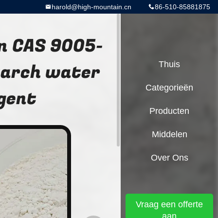
harold@high-mountain.cn
86-510-85881875
an CAS 9005-
tarch water
Thuis
Categorieën
gent
Producten
Middelen
Over Ons
Vraag een offerte
aan