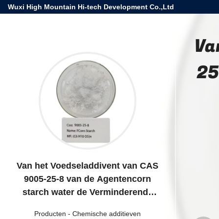
Wuxi High Mountain Hi-tech Development Co.,Ltd
Va
25
Van het Voedseladdivent van CAS
9005-25-8 van de Agentencorn
starch water de Verminderende
Agent
Producten
-
Chemische additieven