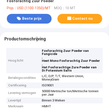
Fosforachtig Zuur Poeder
Prijs：USD (1100-1350)/MT
MOQ：10 MT
Beste prijs
Contact nu
Productomschrijving
Fosforachtig Zuur Poeder van
Fungicide
,
Hoog licht
Heet Mono Fosforachtig Zuur Poeder
,
Het Fosforachtige Zure Poeder van
Di Potassium Salts
L/C, D/P, T/T, Western Union,
Betalingscondities
MoneyGram
Certificering
ISO9001
50000 Metrische ton/Metrische tonnen
Levering vermogen
per Jaar
Levertijd
Binnen 3 Weken
Merknaam
HMHT