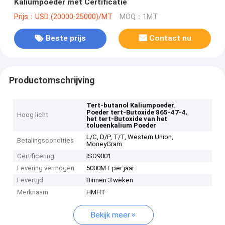
Kaliumpoeder met Certificatie
Prijs：USD (20000-25000)/MT
MOQ：1MT
Beste prijs
Contact nu
Productomschrijving
,
Tert-butanol Kaliumpoeder
,
Poeder tert-Butoxide 865-47-4
Hoog licht
het tert-Butoxide van het
tolueenkalium Poeder
L/C, D/P, T/T, Western Union,
Betalingscondities
MoneyGram
Certificering
ISO9001
Levering vermogen
5000MT per jaar
Levertijd
Binnen 3 weken
Merknaam
HMHT
Bekijk meer