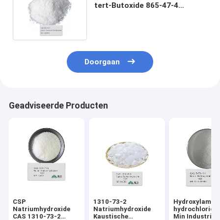
tert-Butoxide 865-47-4
Kaliumpoeder met Certificatie
Doorgaan
Geadviseerde Producten
CSP
1310-73-2
Hydroxylamin
Natriumhydroxide
Natriumhydroxide
hydrochloride
CAS 1310-73-2
Kaustische
Min Industriël