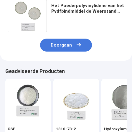
Het Poederpolyvinylidene van het
Pvdfbindmiddel de Weerstand
van Fluoride166℃ Straling
24937-79-9
Doorgaan
Geadviseerde Producten
CSP
1310-73-2
Hydroxylamin