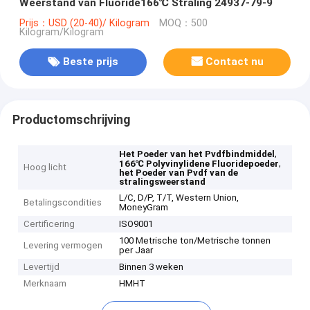
Weerstand van Fluoride166℃ Straling 24937-79-9
Prijs：USD (20-40)/ Kilogram
MOQ：500
Kilogram/Kilogram
Beste prijs
Contact nu
Productomschrijving
,
Het Poeder van het Pvdfbindmiddel
,
166℃ Polyvinylidene Fluoridepoeder
Hoog licht
het Poeder van Pvdf van de
stralingsweerstand
L/C, D/P, T/T, Western Union,
Betalingscondities
MoneyGram
Certificering
ISO9001
100 Metrische ton/Metrische tonnen
Levering vermogen
per Jaar
Levertijd
Binnen 3 weken
Merknaam
HMHT