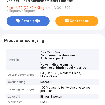
van het Elektrodenbindmiddel Fluoride
Prijs：USD (20-40)/ Kilogram
MOQ：500
Kilogram/Kilogram
Beste prijs
Contact nu
Productomschrijving
,
Cas Pvdf Resin
De chemische Hars van
Additievenpvdf
Hoog licht
,
Polyvinylidene van het
elektrodenbindmiddel Fluoride
L/C, D/P, T/T, Western Union,
Betalingscondities
MoneyGram
Certificering
ISO9001
100 Metrische ton/Metrische tonnen
Levering vermogen
per Jaar
Levertijd
Binnen 3 weken
Merknaam
HMHT