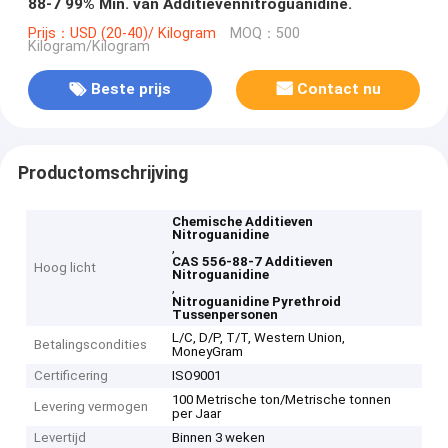
88-7 99% Min. van Additievennitroguanidine.
Prijs：USD (20-40)/ Kilogram
MOQ：500
Kilogram/Kilogram
Beste prijs
Contact nu
Productomschrijving
Chemische Additieven
Nitroguanidine
,
CAS 556-88-7 Additieven
Hoog licht
Nitroguanidine
,
Nitroguanidine Pyrethroid
Tussenpersonen
L/C, D/P, T/T, Western Union,
Betalingscondities
MoneyGram
Certificering
ISO9001
100 Metrische ton/Metrische tonnen
Levering vermogen
per Jaar
Levertijd
Binnen 3 weken