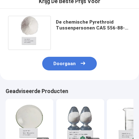
Krijg De Beste Prijs Voor
De chemische Pyrethroid
Tussenpersonen CAS 556-88-7
99% Min. van
Additievennitroguanidine.
Doorgaan
Geadviseerde Producten