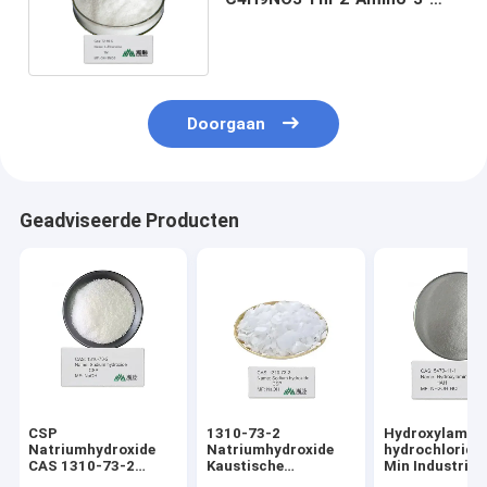
Hydroxybutaanzuur
Doorgaan
Geadviseerde Producten
CSP
1310-73-2
Hydroxylamin
Natriumhydroxide
Natriumhydroxide
hydrochloride
CAS 1310-73-2
Kaustische
Min Industriël
NaOH Kaustische
sodavlokken Parels
kwaliteit