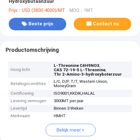
Hydroxybutaanzuur
Prijs：USD (3800-4000)/MT
MOQ：1MT
Beste prijs
Contact nu
Productomschrijving
,
L-Threonine C4H9NO3
Hoog licht
,
CAS 72-19-5 L-Threonine
Thr 2-Amino-3-hydroxyboterzuur
L/C, D/P, T/T, Western Union,
Betalingscondities
MoneyGram
Certificering
ISO9001,KKDIK,HALAL
Levering vermogen
3000MT per jaar
Levertijd
Binnen 3 Weken
Merknaam
HMHT
Bekijk meer