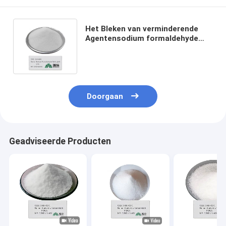
Het Bleken van verminderende
Agentensodium formaldehyde
sulfoxylate Sds CAS 149-44-0
Rongalite Prezzo
Doorgaan
Geadviseerde Producten