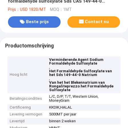
formaldehyde sulfoxylate Sds CAS 149-44-0
Rongalite Prezzo
Prijs：USD 1820/MT
MOQ：1MT
Beste prijs
Contact nu
Productomschrijving
Verminderende Agent Sodium
Formaldehyde Sulfoxylate
,
Het Formaldehyde Sulfoxylate van
Hoog licht
het Sds 149-44-0 Natrium
,
Van het het Blekennatrium van
Rongaliteprezzo het Formaldehyde
Sulfoxylate
L/C, D/P, T/T, Western Union,
Betalingscondities
MoneyGram
Certificering
KKDIK,HALAL
Levering vermogen
5000MT per jaar
Levertijd
binnen 2 weken
Merknaam
HMHT