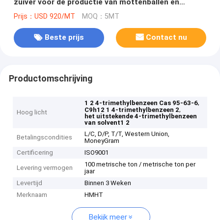
zuiver voor de productie van mottenballen en
luchtverfrissers
Prijs：USD 920/MT
MOQ：5MT
Beste prijs
Contact nu
Productomschrijving
,
1 2 4-trimethylbenzeen Cas 95-63-6
,
C9h12 1 4-trimethylbenzeen 2
Hoog licht
het uitstekende 4-trimethylbenzeen
van solvent1 2
L/C, D/P, T/T, Western Union,
Betalingscondities
MoneyGram
Certificering
ISO9001
100 metrische ton / metrische ton per
Levering vermogen
jaar
Levertijd
Binnen 3 Weken
Merknaam
HMHT
Bekijk meer