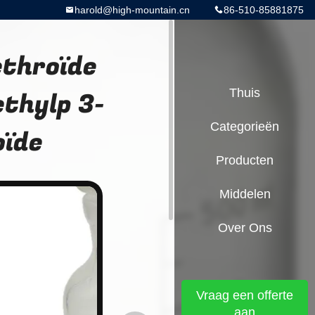
harold@high-mountain.cn
86-510-85881875
ethroïde
thylp 3-
Thuis
Categorieën
oïde
Producten
Middelen
Over Ons
Vraag een offerte
aan