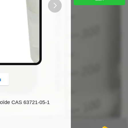
button
u
enoïde CAS 63721-05-1