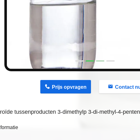
n
Prijs opvragen
Contact n
roïde tussenproducten 3-dimethylp 3-di-methyl-4-pent
formatie