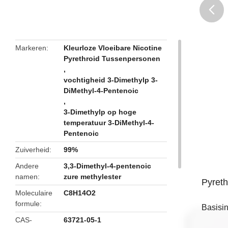
butto
Markeren
Kleurloze Vloeibare Nicotine
Pyrethroid Tussenpersonen
,
vochtigheid 3-Dimethylp 3-
DiMethyl-4-Pentenoic
,
3-Dimethylp op hoge
temperatuur 3-DiMethyl-4-
Pentenoic
Zuiverheid
99%
Andere
3,3-Dimethyl-4-pentenoic
namen
zure methylester
Pyreth
Moleculaire
C8H14O2
formule
Basisin
CAS-
63721-05-1