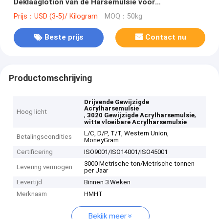
Deklaaglotion van de Harsemulsie voor
Hoogwaardige Verpakking
Prijs：USD (3-5)/ Kilogram
MOQ：50kg
Beste prijs
Contact nu
Productomschrijving
Drijvende Gewijzigde
Acrylharsemulsie
Hoog licht
,
,
3020 Gewijzigde Acrylharsemulsie
witte vloeibare Acrylharsemulsie
L/C, D/P, T/T, Western Union,
Betalingscondities
MoneyGram
Certificering
ISO9001/ISO14001/ISO45001
3000 Metrische ton/Metrische tonnen
Levering vermogen
per Jaar
Levertijd
Binnen 3 Weken
Merknaam
HMHT
Bekijk meer