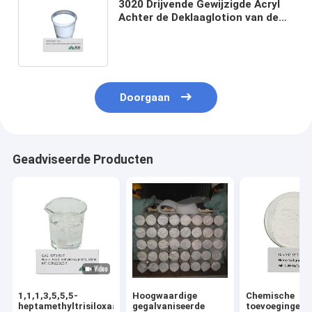
3020 Drijvende Gewijzigde Acryl
Achter de Deklaaglotion van de
Harsemulsie voor Hoogwaardige
Verpakking
Doorgaan
Geadviseerde Producten
1,1,1,3,5,5,5-
Hoogwaardige
Chemische
heptamethyltrisiloxaan
gegalvaniseerde
toevoegingen 