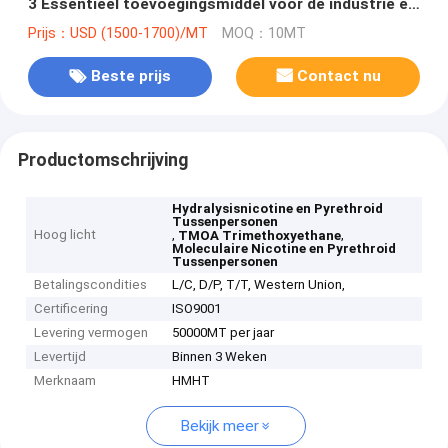
3 Essentieel toevoegingsmiddel voor de industrie en
de bouw
Prijs：USD (1500-1700)/MT
MOQ：10MT
Beste prijs
Contact nu
Productomschrijving
Hydralysisnicotine en Pyrethroid
Tussenpersonen
Hoog licht
,
,
TMOA Trimethoxyethane
Moleculaire Nicotine en Pyrethroid
Tussenpersonen
Betalingscondities
L/C, D/P, T/T, Western Union,
Certificering
ISO9001
Levering vermogen
50000MT per jaar
Levertijd
Binnen 3 Weken
Merknaam
HMHT
Bekijk meer