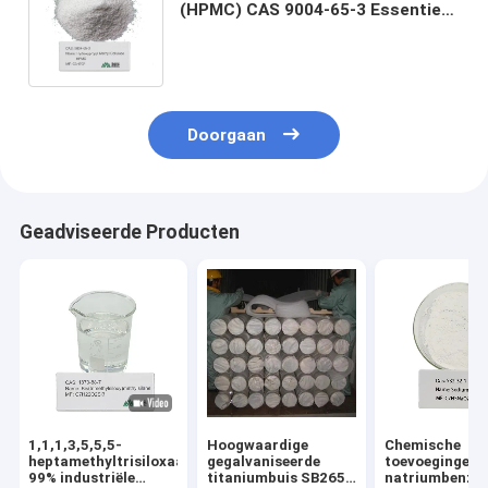
(HPMC) CAS 9004-65-3 Essentieel
toevoegingsmiddel voor de
industrie en de bouw
Doorgaan
Geadviseerde Producten
1,1,1,3,5,5,5-
Hoogwaardige
Chemische
heptamethyltrisiloxaan
gegalvaniseerde
toevoegingen 
99% industriële
titaniumbuis SB265
natriumbenzo