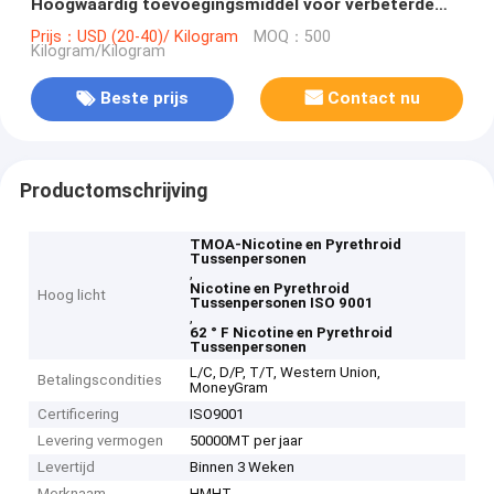
Hoogwaardig toevoegingsmiddel voor verbeterde
producten
Prijs：USD (20-40)/ Kilogram
MOQ：500
Kilogram/Kilogram
Beste prijs
Contact nu
Productomschrijving
TMOA-Nicotine en Pyrethroid
Tussenpersonen
,
Nicotine en Pyrethroid
Hoog licht
Tussenpersonen ISO 9001
,
62 ° F Nicotine en Pyrethroid
Tussenpersonen
L/C, D/P, T/T, Western Union,
Betalingscondities
MoneyGram
Certificering
ISO9001
Levering vermogen
50000MT per jaar
Levertijd
Binnen 3 Weken
Merknaam
HMHT