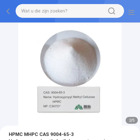
3
/
5
HPMC MHPC CAS 9004-65-3