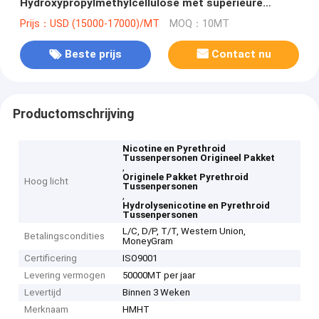
Hydroxypropylmethylcellulose met superieure
veelzijdigheid en prestaties
Prijs：USD (15000-17000)/MT
MOQ：10MT
Beste prijs
Contact nu
Productomschrijving
Nicotine en Pyrethroid
Tussenpersonen Origineel Pakket
,
Originele Pakket Pyrethroid
Hoog licht
Tussenpersonen
,
Hydrolysenicotine en Pyrethroid
Tussenpersonen
L/C, D/P, T/T, Western Union,
Betalingscondities
MoneyGram
Certificering
ISO9001
Levering vermogen
50000MT per jaar
Levertijd
Binnen 3 Weken
Merknaam
HMHT