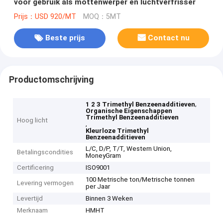
voor gebruik als mottenwerper en luchtverfrisser
Prijs：USD 920/MT
MOQ：5MT
Beste prijs
Contact nu
Productomschrijving
,
1 2 3 Trimethyl Benzeenadditieven
Organische Eigenschappen
Trimethyl Benzeenadditieven
Hoog licht
,
Kleurloze Trimethyl
Benzeenadditieven
L/C, D/P, T/T, Western Union,
Betalingscondities
MoneyGram
Certificering
ISO9001
100 Metrische ton/Metrische tonnen
Levering vermogen
per Jaar
Levertijd
Binnen 3 Weken
Merknaam
HMHT