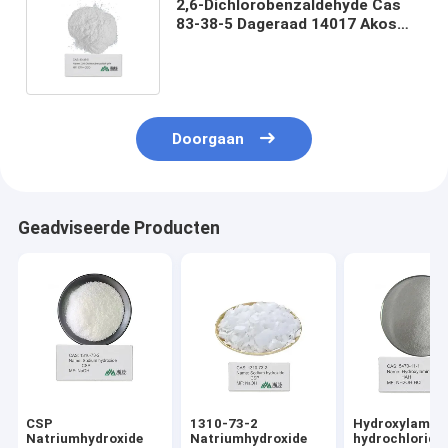
2,6-Dichlorobenzaldehyde Cas
83-38-5 Dageraad 14017 Akos
bbs-00003170 labotest-BB
Lt01460902
Doorgaan
Geadviseerde Producten
CSP
1310-73-2
Hydroxylamin
Natriumhydroxide
Natriumhydroxide
hydrochloride