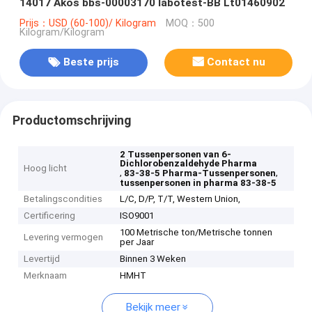
14017 Akos bbs-00003170 labotest-BB Lt01460902
Prijs：USD (60-100)/ Kilogram
MOQ：500
Kilogram/Kilogram
Beste prijs
Contact nu
Productomschrijving
2 Tussenpersonen van 6-
Dichlorobenzaldehyde Pharma
Hoog licht
,
,
83-38-5 Pharma-Tussenpersonen
tussenpersonen in pharma 83-38-5
Betalingscondities
L/C, D/P, T/T, Western Union,
Certificering
ISO9001
100 Metrische ton/Metrische tonnen
Levering vermogen
per Jaar
Levertijd
Binnen 3 Weken
Merknaam
HMHT
Bekijk meer