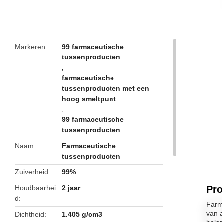
butto
Markeren
99 farmaceutische
tussenproducten
,
farmaceutische
tussenproducten met een
hoog smeltpunt
,
99 farmaceutische
tussenproducten
Naam
Farmaceutische
tussenproducten
Zuiverheid
99%
Houdbaarhei
2 jaar
Pro
d
Farm
van 
Dichtheid
1.405 g/cm3