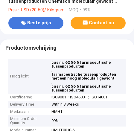
tussenproducten Chemisch moleculair gewicht
76.12
Prijs：USD (20-50)/ Kilogram
MOQ：99%
Beste prijs
Contact nu
Productomschrijving
cas nr. 62 56 6 farmaceutische
tussenproducten
,
farmaceutische tussenproducten
Hoog licht
met een hoog moleculair gewicht
,
cas nr. 62 56 6 farmaceutische
tussenproducten
Certificering
ISO9001；ISO45001；ISO14001
Delivery Time
Within 3 Weeks
Merknaam
HMHT
Minimum Order
99%
Quantity
Modelnummer
HMHT0010-6