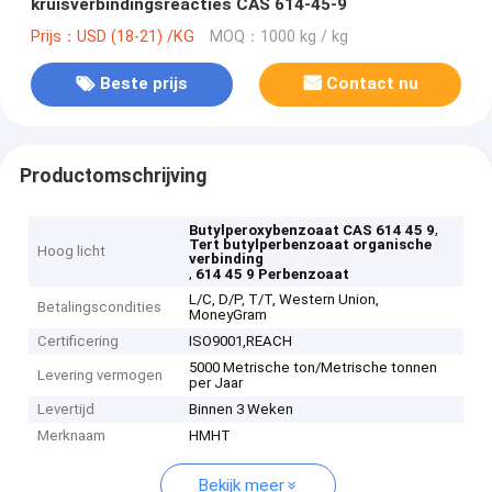
kruisverbindingsreacties CAS 614-45-9
Prijs：USD (18-21) /KG
MOQ：1000 kg / kg
Beste prijs
Contact nu
Productomschrijving
,
Butylperoxybenzoaat CAS 614 45 9
Tert butylperbenzoaat organische
Hoog licht
verbinding
,
614 45 9 Perbenzoaat
L/C, D/P, T/T, Western Union,
Betalingscondities
MoneyGram
Certificering
ISO9001,REACH
5000 Metrische ton/Metrische tonnen
Levering vermogen
per Jaar
Levertijd
Binnen 3 Weken
Merknaam
HMHT
Bekijk meer