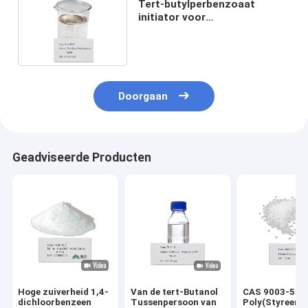
Tert-butylperbenzoaat
initiator voor
kruisverbindingsreacties CAS
614-45-9
Doorgaan
Geadviseerde Producten
Hoge zuiverheid 1,4-
Van de tert-Butanol
CAS 9003-53-
dichloorbenzeen
Tussenpersoon van
Poly(Styreen)