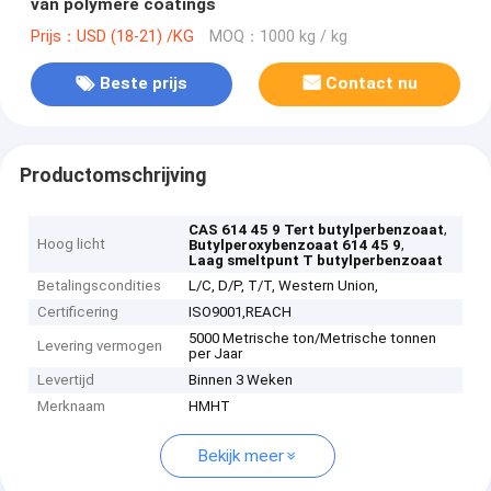
van polymere coatings
Prijs：USD (18-21) /KG
MOQ：1000 kg / kg
Beste prijs
Contact nu
Productomschrijving
,
CAS 614 45 9 Tert butylperbenzoaat
Hoog licht
,
Butylperoxybenzoaat 614 45 9
Laag smeltpunt T butylperbenzoaat
Betalingscondities
L/C, D/P, T/T, Western Union,
Certificering
ISO9001,REACH
5000 Metrische ton/Metrische tonnen
Levering vermogen
per Jaar
Levertijd
Binnen 3 Weken
Merknaam
HMHT
Bekijk meer