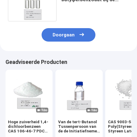
synthese van polymere
coatings
Doorgaan
Geadviseerde Producten
Hoge zuiverheid 1,4-
Van de tert-Butanol
CAS 9003-53-
dichloorbenzeen
Tussenpersoon van
Poly(Styreen)
CAS 106-46-7 PDCB
de de Initiatiefnemer
Styreen Latex
Kristallijn vast voor
Organische Synthese
Polystyreen (G