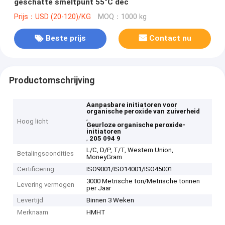
geschatte smeltpunt 55°C dec
Prijs：USD (20-120)/KG
MOQ：1000 kg
Beste prijs
Contact nu
Productomschrijving
Aanpasbare initiatoren voor
organische peroxide van zuiverheid
,
Hoog licht
Geurloze organische peroxide-
initiatoren
,
205 094 9
L/C, D/P, T/T, Western Union,
Betalingscondities
MoneyGram
Certificering
ISO9001/ISO14001/ISO45001
3000 Metrische ton/Metrische tonnen
Levering vermogen
per Jaar
Levertijd
Binnen 3 Weken
Merknaam
HMHT