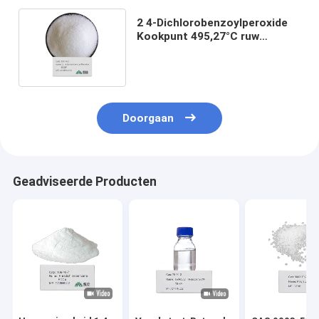
2 4-Dichlorobenzoylperoxide
Kookpunt 495,27°C ruw
geschatte smeltpunt 55°C dec
Doorgaan
Geadviseerde Producten