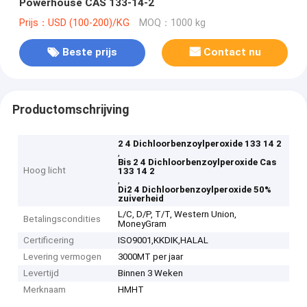
Powerhouse CAS 133-14-2
Prijs：USD (100-200)/KG
MOQ：1000 kg
Beste prijs
Contact nu
Productomschrijving
2 4 Dichloorbenzoylperoxide 133 14 2
,
Bis 2 4 Dichloorbenzoylperoxide Cas
Hoog licht
133 14 2
,
Di2 4 Dichloorbenzoylperoxide 50%
zuiverheid
L/C, D/P, T/T, Western Union,
Betalingscondities
MoneyGram
Certificering
ISO9001,KKDIK,HALAL
Levering vermogen
3000MT per jaar
Levertijd
Binnen 3 Weken
Merknaam
HMHT