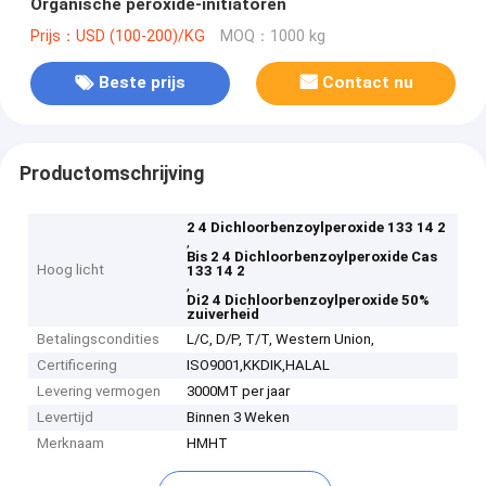
Organische peroxide-initiatoren
Prijs：USD (100-200)/KG
MOQ：1000 kg
Beste prijs
Contact nu
Productomschrijving
2 4 Dichloorbenzoylperoxide 133 14 2
,
Bis 2 4 Dichloorbenzoylperoxide Cas
Hoog licht
133 14 2
,
Di2 4 Dichloorbenzoylperoxide 50%
zuiverheid
Betalingscondities
L/C, D/P, T/T, Western Union,
Certificering
ISO9001,KKDIK,HALAL
Levering vermogen
3000MT per jaar
Levertijd
Binnen 3 Weken
Merknaam
HMHT