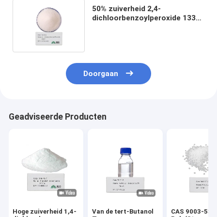
50% zuiverheid 2,4-
dichloorbenzoylperoxide 133
14 2 Organische peroxide-
initiatoren
Doorgaan
Geadviseerde Producten
Hoge zuiverheid 1,4-
Van de tert-Butanol
CAS 9003-53-