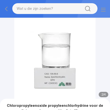
3
/
4
Chloropropyleenoxide propyleenchlorhydrine voor de