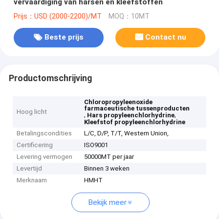
vervaardiging van harsen en kleefstoffen
Prijs：USD (2000-2200)/MT
MOQ：10MT
Beste prijs
Contact nu
Productomschrijving
Chloropropyleenoxide
farmaceutische tussenproducten
Hoog licht
,
,
Hars propyleenchlorhydrine
Kleefstof propyleenchlorhydrine
Betalingscondities
L/C, D/P, T/T, Western Union,
Certificering
ISO9001
Levering vermogen
50000MT per jaar
Levertijd
Binnen 3 weken
Merknaam
HMHT
Bekijk meer