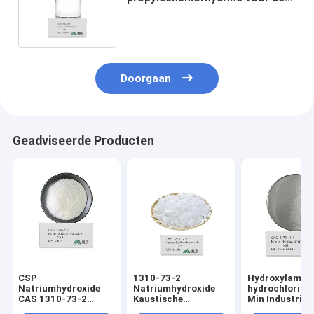
vervaardiging van harsen en
kleefstoffen
Doorgaan
Geadviseerde Producten
CSP
1310-73-2
Hydroxylamin
Natriumhydroxide
Natriumhydroxide
hydrochloride
CAS 1310-73-2
Kaustische
Min Industriël
NaOH Kaustische
sodavlokken Parels
kwaliteit