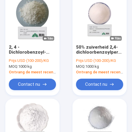
2, 4 -
50% zuiverheid 2,4-
Dichlorobenzoyl-
dichloorbenzoylperoxide
Peroxyde Dcbp Cas
133 14 2 Organische
Prijs:
USD (100-200)/KG
Prijs:
USD (100-200)/KG
133-14-2 C14h6cl4o4
peroxide-initiatoren
MOQ:
1000 kg
MOQ:
1000 kg
Dcbp Tc2
Ontvang de meest recente Prijs
Ontvang de meest recente Prijs
Contact nu
Contact nu
Huis
Producten
Videos