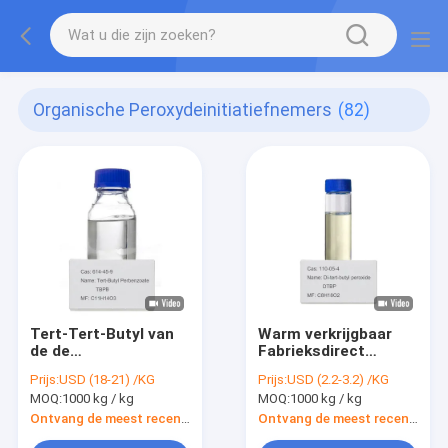
Organische Peroxydeinitiatiefnemers
(82)
Tert-Tert-Butyl van
Warm verkrijgbaar
de de
Fabrieksdirect
Temperatuurinitiatiefnemer
(tributyl) peroxide
Prijs:
USD (18-21) /KG
Prijs:
USD (2.2-3.2) /KG
van Perbenzoate
Tert-butyl peroxide
MOQ:
1000 kg / kg
MOQ:
1000 kg / kg
TBPB C11H14O3 Cas
110-05-4
614-45-9 Middelgrote
Modificatiemiddel
Ontvang de meest recente Prijs
Ontvang de meest recente Prijs
Genezende Agent
van organische