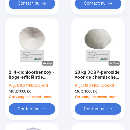
Vulcanizing Agent
peroxide initiator
Contact nu
Contact nu
2, 4-dichloorbenzoyl-
20 kg DCBP-peroxide
hoge-efficiëntie
voor de chemische
benzoylperoxideverbinding
industrie
Prijs:
USD (100-200)/KG
Prijs:
USD (100-200)/KG
MOQ:
1000 kg
MOQ:
1000 kg
Ontvang de meest recente Prijs
Ontvang de meest recente Prijs
Contact nu
Contact nu