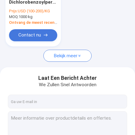
Dichlorobenzoylperoxide
Organische Peroxydeinitiatiefnemers
chemische synthese
Prijs:
USD (100-200)/KG
Powerhouse CAS
MOQ:
Textiel die Helpers verven
1000 kg
133-14-2
Ontvang de meest recente Prijs
aminozuur organische meststof
Contact nu
PBAT-Hars
Bekijk meer
Metaal Chelating Agenten
Chemische additieven
Laat Een Bericht Achter
additieven voor levensmiddelen
We Zullen Snel Antwoorden