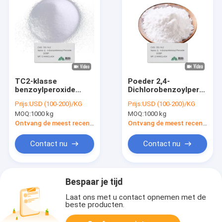
TC2-klasse
Poeder 2,4-
benzoylperoxide
Dichlorobenzoylperoxide
reagens Cas 133-14-
CAS-nummer 133-14-
Prijs:
USD (100-200)/KG
Prijs:
USD (100-200)/KG
2 C14h6cl4o4 Dcbp
2
MOQ:
1000 kg
MOQ:
1000 kg
Tc2
Ontvang de meest recente Prijs
Ontvang de meest recente Prijs
Contact nu
Contact nu
Bespaar je tijd
Laat ons met u contact opnemen met de
beste producten.