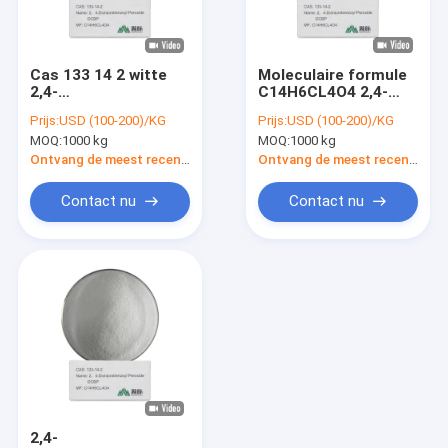
Ongeveer ons
Fabrieksreis
Cas 133 14 2 witte
Moleculaire formule
2,4-
C14H6CL4O4 2,4-
Kwaliteitscontrole
dichloorbenzoylperoxide
Dichlorobenzoylperoxide
Prijs:
USD (100-200)/KG
Prijs:
USD (100-200)/KG
voor katalysatoren
HALAL
MOQ:
1000 kg
MOQ:
1000 kg
en initiatoren
Contacteer ons
Ontvang de meest recente Prijs
Ontvang de meest recente Prijs
Nieuws
Contact nu
Contact nu
chemische tussenpersonen
organische tussenpersonen
pesticidetussenpersonen
Nicotine en Pyrethroid Tussenpersonen
2,4-