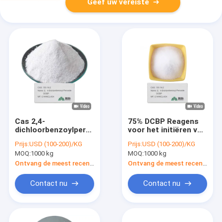
Geef uw vereiste
Cas 2,4-
75% DCBP Reagens
dichloorbenzoylperoxide
voor het initiëren van
in chemische
polymerisatie
Prijs:
USD (100-200)/KG
Prijs:
USD (100-200)/KG
proeven
reacties
MOQ:
1000 kg
MOQ:
1000 kg
Ontvang de meest recente Prijs
Ontvang de meest recente Prijs
Contact nu
Contact nu