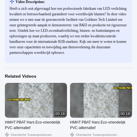
Video Description:
Heeft u zich ooit afgevraagd hoe een professionele fabrikant van LED-verlichting
kwaliteit en betrouwbaarheid garandeert voor wereldwijde klanten? In deze video
nemen we u mee naar de geavanceerde faciliteit van Goldture Tech Limited om
onze geïntegreerde aanpak te demonstreren: van R&D en productie tot rigoureuze
tests. Ontdek hoe we LED-zwembadverlichting, binnen- en buitenlampen en
oplossingen op maat produceren, waarbij we een strikte kwaliteitscontrole
handhaven voor de internationale B2B-markten. Kijk om meer te weten te komen
over onze capaciteiten en toewijding aan dienstverlening die duurzame
partnerschappen wereldwijd opbouwt.
Related Videos
00:18
00:18
HMHT PBAT Hars Eco-vriendelijk
HMHT PBAT Hars Eco-vriendelijk
PVC-alternatief
PVC-alternatief
Chemische Tussenproducten
Chemische Tussenproducten