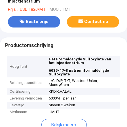
injectienatrium
Prijs：USD 1820/MT
MOQ：1MT
Beste prijs
Contact nu
Productomschrijving
Het Formaldehyde Sulfoxylate van
het injectienatrium
Hoog licht
,
6035-47-8 natriumformaldehyde
Sulfoxylate
L/C, D/P, T/T, Western Union,
Betalingscondities
MoneyGram
Certificering
KKDIK,HALAL
Levering vermogen
5000MT per jaar
Levertijd
binnen 2 weken
Merknaam
HMHT
Bekijk meer