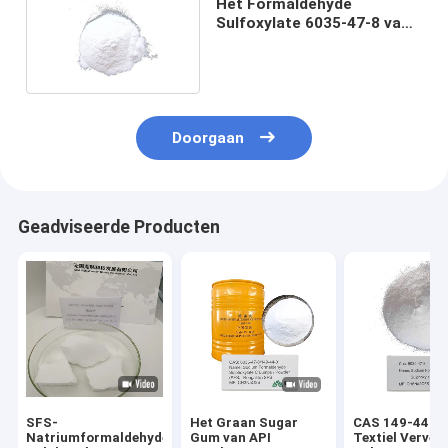
Het Formaldehyde
Sulfoxylate 6035-47-8 van
het injectienatrium
Doorgaan
Geadviseerde Producten
SFS-
Het Graan Sugar
CAS 149-44-0
Natriumformaldehyde
Gum van API
Textiel Verven