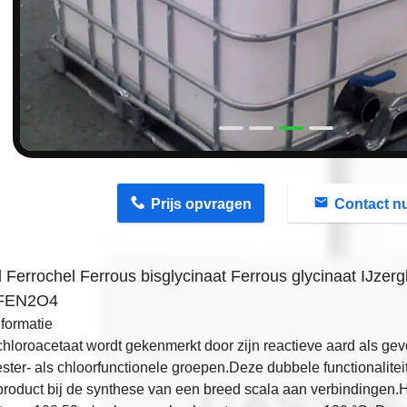
n
Prijs opvragen
Contact n
 Ferrochel Ferrous bisglycinaat Ferrous glycinaat IJze
FEN2O4
formatie
hloroacetaat wordt gekenmerkt door zijn reactieve aard als g
ster- als chloorfunctionele groepen.Deze dubbele functionalitei
roduct bij de synthese van een breed scala aan verbindingen.H