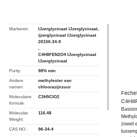
butto
Markeren
IJzerglycinaat IJzerglycinaat
,
ijzerglycinaat IJzerglycinaat
20150-34-9
,
C4H8FEN2O4 IJzerglycinaat
IJzerglycinaat
Purity
98% min
Andere
methylester van
namen
chloorazijnzuur
Fechel
Moleculaire
C3H5ClO2
C4H8
formule
Basisin
Molecular
116.48
Methylc
Weight
zowel e
CAS NO.
96-34-4
tussenp