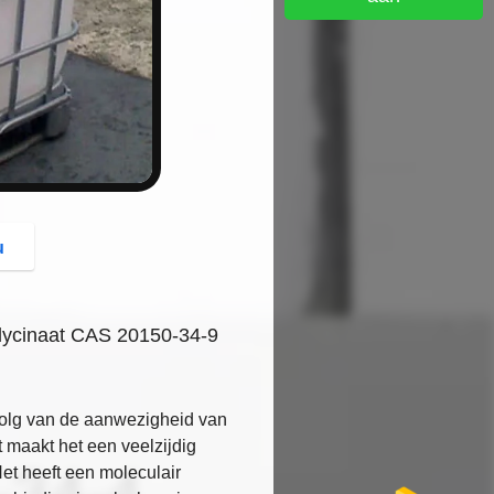
button
u
rglycinaat CAS 20150-34-9
evolg van de aanwezigheid van
t maakt het een veelzijdig
et heeft een moleculair