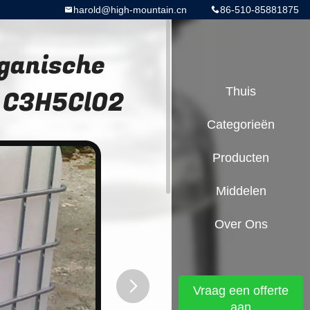
harold@high-mountain.cn
86-510-85881875
ganische
 C3H5ClO2
Thuis
Categorieën
Producten
Middelen
Over Ons
Vraag een offerte
aan