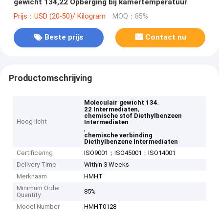
gewicht 134,22 Opberging bij kamertemperatuur
Prijs：USD (20-50)/ Kilogram
MOQ：85%
Beste prijs
Contact nu
Productomschrijving
,
Moleculair gewicht 134
,
22 Intermediaten
chemische stof Diethylbenzeen
Hoog licht
Intermediaten
,
chemische verbinding
Diethylbenzene Intermediaten
Certificering
ISO9001；ISO45001；ISO14001
Delivery Time
Within 3 Weeks
Merknaam
HMHT
Minimum Order
85%
Quantity
Model Number
HMHT0128